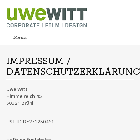
Menu
S
k
i
IMPRESSUM /
p
DATENSCHUTZERKLÄRUN
t
o
c
Uwe Witt
o
Himmelreich 45
n
t
50321 Brühl
e
.
n
UST ID DE271280451
t
.
Haftung für Inhalte